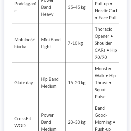
Power
Podciągani
Pull-up •
Band
35-45 kg
e
Nordic Curl
Heavy
• Face Pull
Thoracic
Opener •
Mobilność
Mini Band
7-10 kg
Shoulder
biurka
Light
CARs • Hip
90/90
Monster
Walk • Hip
Hip Band
Glute day
15-20 kg
Thrust •
Medium
Squat
Pulse
Band
Power
Good-
CrossFit
Band
20-30 kg
Morning •
WOD
Medium
Push-up