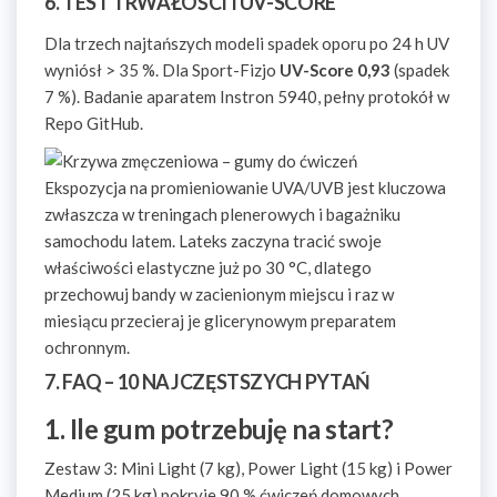
6. TEST TRWAŁOŚCI I UV-SCORE
Dla trzech najtańszych modeli spadek oporu po 24 h UV
wyniósł > 35 %. Dla Sport-Fizjo
UV-Score 0,93
(spadek
7 %). Badanie aparatem Instron 5940, pełny protokół w
Repo GitHub.
Ekspozycja na promieniowanie UVA/UVB jest kluczowa
zwłaszcza w treningach plenerowych i bagażniku
samochodu latem. Lateks zaczyna tracić swoje
właściwości elastyczne już po 30 °C, dlatego
przechowuj bandy w zacienionym miejscu i raz w
miesiącu przecieraj je glicerynowym preparatem
ochronnym.
7. FAQ – 10 NAJCZĘSTSZYCH PYTAŃ
1. Ile gum potrzebuję na start?
Zestaw 3: Mini Light (7 kg), Power Light (15 kg) i Power
Medium (25 kg) pokryje 90 % ćwiczeń domowych.