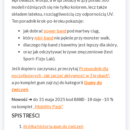
wprowadzić w błąd, a w sprzedaży krąży ponad 300
modeli różniących się nie tylko kolorem, lecz także
składem lateksu, rozciągliwością czy odpornością UV.
Ten poradnik krok-po-kroku pokazuje:
jak dobrać
power band
pod martwy ciąg,
który
mini-band
nie pęknie przy monster walk,
dlaczego hip band z bawełny jest lepszy dla skóry,
oraz jak odczytywać krzywe zmęczeniowe (test
Sport-Fizjo Lab).
Jeśli dopiero zaczynasz, przeczytaj
Przewodnik dla
początkujących „Jak zacząć aktywność w 3 krokach”
,
a po komplet gum zajrzyj do kategorii
Gumy do
ćwiczeń
.
Nowość ➜
do 31 maja 2025 kod
daje -10 %
BAND-10
na komplet
„Mobility Pack”
.
SPIS TREŚCI
Krótka historia gum do ćwiczeń