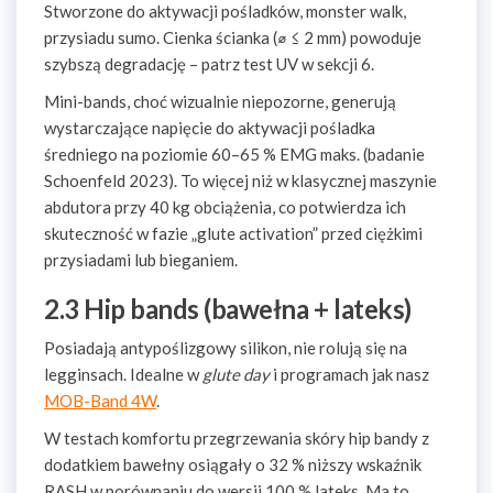
Stworzone do aktywacji pośladków, monster walk,
przysiadu sumo. Cienka ścianka (⌀ ≤ 2 mm) powoduje
szybszą degradację – patrz test UV w sekcji 6.
Mini-bands, choć wizualnie niepozorne, generują
wystarczające napięcie do aktywacji pośladka
średniego na poziomie 60–65 % EMG maks. (badanie
Schoenfeld 2023). To więcej niż w klasycznej maszynie
abdutora przy 40 kg obciążenia, co potwierdza ich
skuteczność w fazie „glute activation” przed ciężkimi
przysiadami lub bieganiem.
2.3 Hip bands (bawełna + lateks)
Posiadają antypoślizgowy silikon, nie rolują się na
legginsach. Idealne w
glute day
i programach jak nasz
MOB-Band 4W
.
W testach komfortu przegrzewania skóry hip bandy z
dodatkiem bawełny osiągały o 32 % niższy wskaźnik
RASH w porównaniu do wersji 100 % lateks. Ma to