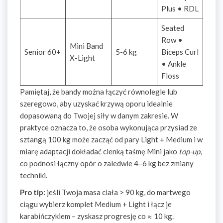
Plus • RDL
Seated
Row •
Mini Band
Senior 60+
5-6 kg
Biceps Curl
X-Light
• Ankle
Floss
Pamiętaj, że bandy można łączyć równolegle lub
szeregowo, aby uzyskać krzywą oporu idealnie
dopasowaną do Twojej siły w danym zakresie. W
praktyce oznacza to, że osoba wykonująca przysiad ze
sztangą 100 kg może zacząć od pary Light + Medium i w
miarę adaptacji dokładać cienką taśmę Mini jako
top-up
,
co podnosi łączny opór o zaledwie 4–6 kg bez zmiany
techniki.
Pro tip:
jeśli Twoja masa ciała > 90 kg, do martwego
ciągu wybierz komplet Medium + Light i łącz je
karabińczykiem – zyskasz progresję co ≈ 10 kg.