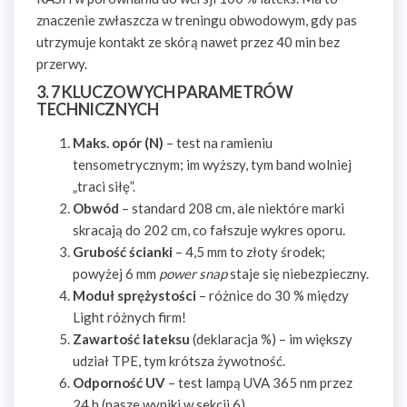
znaczenie zwłaszcza w treningu obwodowym, gdy pas
utrzymuje kontakt ze skórą nawet przez 40 min bez
przerwy.
3. 7 KLUCZOWYCH PARAMETRÓW
TECHNICZNYCH
Maks. opór (N)
– test na ramieniu
tensometrycznym; im wyższy, tym band wolniej
„traci siłę”.
Obwód
– standard 208 cm, ale niektóre marki
skracają do 202 cm, co fałszuje wykres oporu.
Grubość ścianki
– 4,5 mm to złoty środek;
powyżej 6 mm
power snap
staje się niebezpieczny.
Moduł sprężystości
– różnice do 30 % między
Light różnych firm!
Zawartość lateksu
(deklaracja %) – im większy
udział TPE, tym krótsza żywotność.
Odporność UV
– test lampą UVA 365 nm przez
24 h (nasze wyniki w sekcji 6).