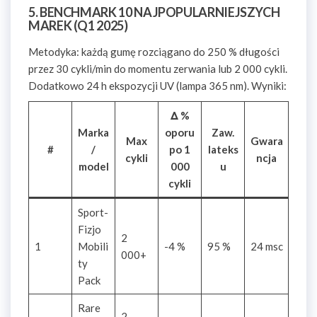
5. BENCHMARK 10 NAJPOPULARNIEJSZYCH
MAREK (Q1 2025)
Metodyka: każdą gumę rozciągano do 250 % długości
przez 30 cykli/min do momentu zerwania lub 2 000 cykli.
Dodatkowo 24 h ekspozycji UV (lampa 365 nm). Wyniki:
Δ %
Marka
oporu
Zaw.
Max
Gwara
#
/
po 1
lateks
cykli
ncja
model
000
u
cykli
Sport-
Fizjo
2
1
Mobili
-4 %
95 %
24 msc
000+
ty
Pack
Rare
2