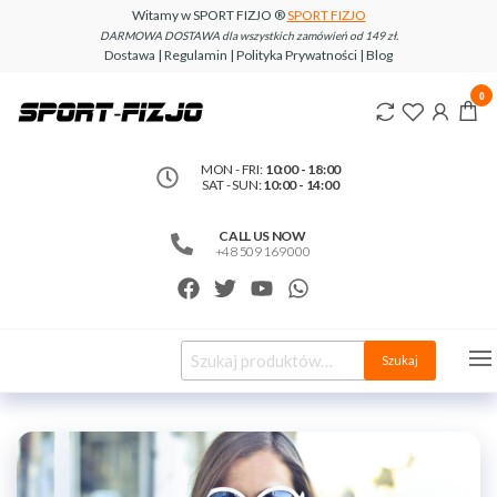
Witamy w SPORT FIZJO ®
SPORT FIZJO
DARMOWA DOSTAWA dla wszystkich zamówień od 149 zł.
Dostawa | Regulamin | Polityka Prywatności | Blog
www.sport-
0
fizjo.com
MON - FRI:
10:00 - 18:00
SAT - SUN:
10:00 - 14:00
CALL US NOW
+48 509 169 000
Szukaj