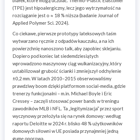
białek, które mogą uczulać. Thermo-Plastic Elastomer
(TPE) jest hipoalergiczny, lecz jego wytrzymałość na
rozciąganie jest o ≈ 18 % niższa (badanie Journal of
Applied Polymer Sci. 2024).
Co ciekawe, pierwsze prototypy lateksowych taśm
wytwarzano ręcznie z odpadów kauczuku, a na ich
powierzchnię nanoszono talk, aby zapobiec sklejaniu.
Dopiero pod koniec lat siedemdziesiątych
wprowadzono maszynowy ciąg wulkanizacyjny, który
ustabilizował grubość ścianki i zmniejszył odchylenie
±0,2 mm. W latach 2010–2015 obserwowaliśmy
prawdziwy boom dzięki platformom social-media, gdzie
trenerzy funkcjonalni – m.in. Michael Boyle i Eric
Cressey – zaczęli stosować power bands w treningu
zawodników MLB i NFL. Ta „legitymizacja” przez sport
wyczynowy przełożyła się na rynek domowy: według
raportu Deloitte w 2024 r. blisko 48 % użytkowników
domowych siłowni w UE posiada przynajmniej jedną
gumę oporową.