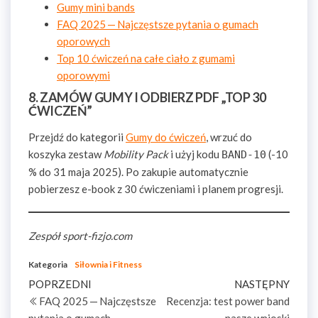
Gumy mini bands
FAQ 2025 — Najczęstsze pytania o gumach
oporowych
Top 10 ćwiczeń na całe ciało z gumami
oporowymi
8. ZAMÓW GUMY I ODBIERZ PDF „TOP 30
ĆWICZEŃ”
Przejdź do kategorii
Gumy do ćwiczeń
, wrzuć do
koszyka zestaw
Mobility Pack
i użyj kodu
(-10
BAND-10
% do 31 maja 2025). Po zakupie automatycznie
pobierzesz e-book z 30 ćwiczeniami i planem progresji.
Zespół sport-fizjo.com
Kategoria
Siłownia i Fitness
POPRZEDNI
NASTĘPNY
FAQ 2025 — Najczęstsze
Recenzja: test power band