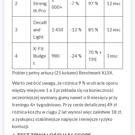
2
Streng
-7 %
97 %
12 msc
000+
th Pro
DecaB
3
and
1 450
-12 %
85 %
12 msc
Light
X-Fit
70 % +
4
Budge
980
-24 %
3 msc
TPE
t
Pobierz pełny arkusz (25 kolumn) Benchmark XLSX.
Warto zwrócić uwagę, że różnica 9 % w utracie oporu
między miejscem 1 a 3 przekłada się na konieczność
wcześniejszej wymiany gumy nawet o 8 miesięcy przy
treningu 4× tygodniowo. Przy cenie detalicznej 49 zł
różnica kosztu w ciągu 2 lat wynosi więc zaledwie 18 zł,
a zyskujesz stabilniejsze napięcie i mniejsze ryzyko
kontuzji.