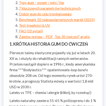
Typy gum – power / mini / hip
7 kluczowych parametrów technicznych
Dobór gum do celu treningowego
Benchmark 10 najpopularniejszych marek (2025)
Test trwałości & UV
FAQ (10 pytań)
Zamów zestaw – PDF „Top 30 ćwiczeń” gratis
1. KRÓTKA HISTORIA GUM DO ĆWICZEŃ
Pierwsze taśmy elastyczne pojawiły się już w latach 20.
XX w. i służyły do rehabilitacji rannych weteranów.
Przełom nastąpił dopiero w 1996 r., kiedy amerykańska
firma ***Bodylastics*** opatentowała
loop band
o
obwodzie 208 cm. Od tego momentu rynek urósł 270-
krotnie, a prognozy Statista mówią o wartości 1,8 mld
USD w 2030 r.
Lateks vs TPE – chemia i alergie (kliknij, by rozwinąć)
Lateks naturalny zawiera 55-65 % poliizoprenu i do 1 %