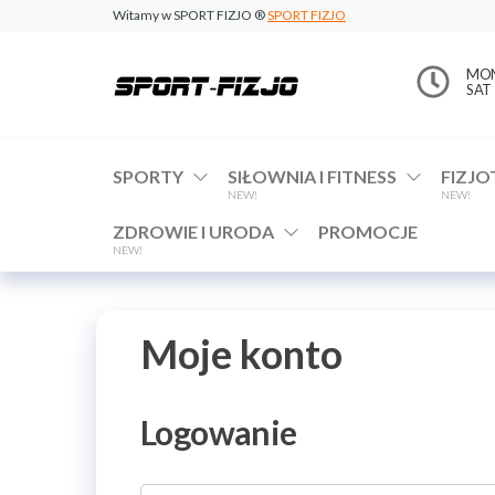
Witamy w SPORT FIZJO ®
SPORT FIZJO
www.sport-
MON 
SAT 
fizjo.com
SPORTY
SIŁOWNIA I FITNESS
FIZJO
NEW!
NEW!
ZDROWIE I URODA
PROMOCJE
NEW!
Moje konto
Logowanie