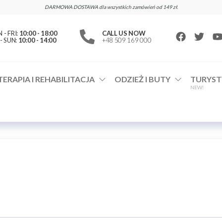
DARMOWA DOSTAWA dla wszystkich zamówień od 149 zł.
- FRI:
10:00 - 18:00
CALL US NOW
- SUN:
10:00 - 14:00
+48 509 169 000
TERAPIA I REHABILITACJA
ODZIEŻ I BUTY
TURYST
NEW!