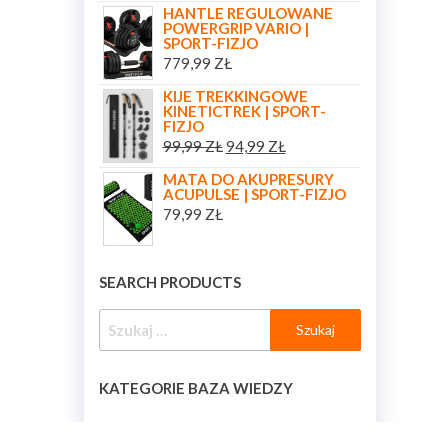
HANTLE REGULOWANE
POWERGRIP VARIO |
SPORT-FIZJO
779,99
ZŁ
KIJE TREKKINGOWE
KINETICTREK | SPORT-
FIZJO
99,99
ZŁ
94,99
ZŁ
MATA DO AKUPRESURY
ACUPULSE | SPORT-FIZJO
79,99
ZŁ
SEARCH PRODUCTS
KATEGORIE BAZA WIEDZY
KATEGORIE BAZA WIEDZY